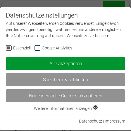
Datenschutzeinstellungen
Menü
Auf unserer Webseite werden Cookies verwendet. Einige davon
werden zwingend benötigt, während es uns andere ermöglichen,
Ihre Nutzererfahrung auf unserer Webseite zu verbessern.
Essenziell
Google Analytics
Alle akzeptieren
Hamburg: Azubi - Prüfungsvorbereitung komplett
Speichern & schließen
Schriftliche und praktische Prüfungsvorbereitung
Nur essenzielle Cookies akzeptieren
Konzept
Weitere Informationen anzeigen
Essenziell
Dieses Paket bietet Ihren Azubis eine
Essenzielle Cookies werden für grundlegende Funktionen der
Rundumbetreuung für die Prüfungsvorbereitung inkl.
Datenschutz
|
Impressum
Webseite benötigt. Dadurch ist gewährleistet, dass die
schriftlicher Prüfungsvorbereitung, mündlicher