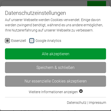
Datenschutzeinstellungen
Menü
Auf unserer Webseite werden Cookies verwendet. Einige davon
werden zwingend benötigt, während es uns andere ermöglichen,
Ihre Nutzererfahrung auf unserer Webseite zu verbessern.
Essenziell
Google Analytics
Alle akzeptieren
Speichern & schließen
Nur essenzielle Cookies akzeptieren
Weitere Informationen anzeigen
Essenziell
Spezialistenstudiengänge (DVA):
Essenzielle Cookies werden für grundlegende Funktionen der
Datenschutz
|
Impressum
Spezialisierung und fachspezifische
Webseite benötigt. Dadurch ist gewährleistet, dass die