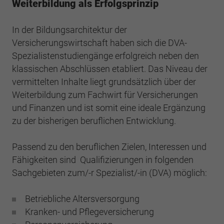
Webseite einwandfrei funktioniert.
Weiterbildung als Erfolgsprinzip
Cookie-Informationen anzeigen
Name
cookie_optin
In der Bildungsarchitektur der
Versicherungswirtschaft haben sich die DVA-
Anbieter
BWV Hamburg
Google Analytics
Spezialistenstudiengänge erfolgreich neben den
klassischen Abschlüssen etabliert. Das Niveau der
Laufzeit
1 Jahr
Cookie-Informationen anzeigen
Name
_ga
vermittelten Inhalte liegt grundsätzlich über der
Dieses Cookie wird verwendet, um Ihre
Weiterbildung zum Fachwirt für Versicherungen
Anbieter
Google Analytics
Zweck
Cookie-Einstellungen für diese Website zu
und Finanzen und ist somit eine ideale Ergänzung
speichern.
Laufzeit
2 Jahre
zu der bisherigen beruflichen Entwicklung.
Registriert eine eindeutige ID, die verwendet
Passend zu den beruflichen Zielen, Interessen und
Name
SgCookieOptin.lastPreferences
Zweck
wird, um statistische Daten dazu, wie der
Fähigkeiten sind Qualifizierungen in folgenden
Besucher die Website nutzt, zu generieren.
Anbieter
BWV Hamburg
Sachgebieten zum/-r Spezialist/-in (DVA) möglich:
Laufzeit
1 Jahr
Name
_ga_#
Betriebliche Altersversorgung
Kranken- und Pflegeversicherung
Dieser Wert speichert Ihre Consent-
Anbieter
Google Analytics