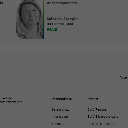
in
Ansprechpartnerin
Katharina Spangler
r
089 922001-848
E-Mail
Folgen
swerk der
Informationen
Partner
eutschlands e.V.
Datenschutz
BWV Regional
Impressum
BWV Bildungsverband
Sitemap
Initiative gut beraten