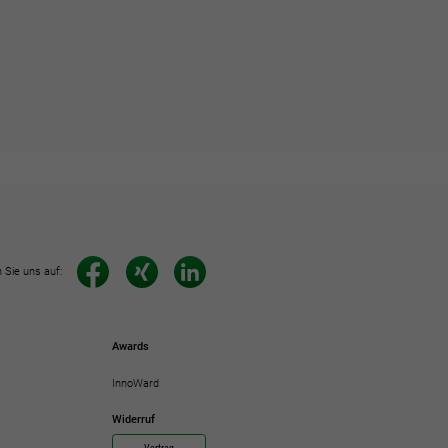
 Sie uns auf:
Awards
InnoWard
Widerruf
Vertrag