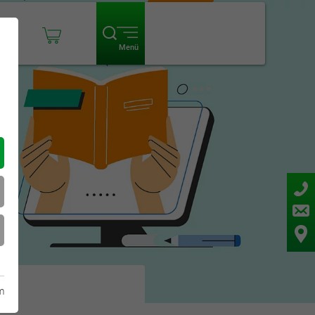
ogin
Menü
m