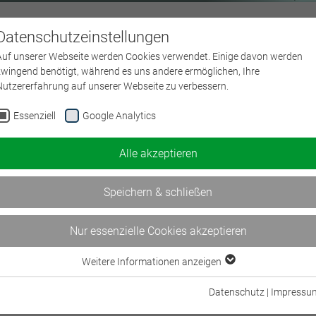
Datenschutzeinstellungen
Über uns
L
Auf unserer Webseite werden Cookies verwendet. Einige davon werden
zwingend benötigt, während es uns andere ermöglichen, Ihre
Nutzererfahrung auf unserer Webseite zu verbessern.
Essenziell
Google Analytics
Alle akzeptieren
umfrage der
rtschaft
Speichern & schließen
Nur essenzielle Cookies akzeptieren
Weitere Informationen anzeigen
Essenziell
Essenzielle Cookies werden für grundlegende Funktionen der Webseite
2026
2018-2025
2008-2017
Datenschutz
|
Impressu
benötigt. Dadurch ist gewährleistet, dass die Webseite einwandfrei