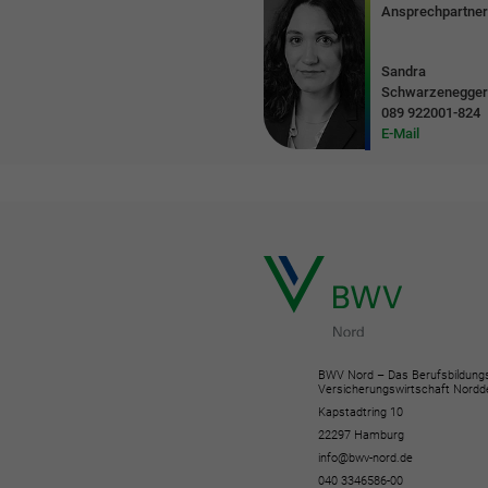
Ansprechpartner
Sandra
Schwarzenegge
089 922001-824
E-Mail
BWV Nord – Das Berufsbildung
Versicherungswirtschaft Nordd
Kapstadtring 10
22297 Hamburg
info@bwv-nord.de
040 3346586-00