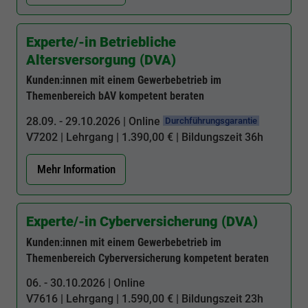
Webseite einwandfrei funktioniert.
Cookie-Informationen anzeigen
Name
cookie_optin
Experte/-in Betriebliche
Altersversorgung (DVA)
Anbieter
BWV Hamburg
Google Analytics
Kunden:innen mit einem Gewerbebetrieb im
Laufzeit
1 Jahr
Themenbereich bAV kompetent beraten
Cookie-Informationen anzeigen
Name
_ga
28.09. - 29.10.2026 | Online
Durchführungsgarantie
Dieses Cookie wird verwendet, um Ihre
Anbieter
Google Analytics
V7202
| Lehrgang | 1.390,00 € | Bildungszeit
36h
Zweck
Cookie-Einstellungen für diese Website zu
speichern.
Laufzeit
2 Jahre
Mehr Information
Registriert eine eindeutige ID, die verwendet
Name
SgCookieOptin.lastPreferences
Zweck
wird, um statistische Daten dazu, wie der
Experte/-in Cyberversicherung (DVA)
Besucher die Website nutzt, zu generieren.
Anbieter
BWV Hamburg
Kunden:innen mit einem Gewerbebetrieb im
Themenbereich Cyberversicherung kompetent beraten
Laufzeit
1 Jahr
Name
_ga_#
06. - 30.10.2026 | Online
Dieser Wert speichert Ihre Consent-
V7616
| Lehrgang | 1.590,00 € | Bildungszeit
23h
Anbieter
Google Analytics