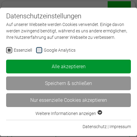
Datenschutzeinstellungen
Menü
Auf unserer Webseite werden Cookies verwendet. Einige davon
werden zwingend benötigt, während es uns andere ermöglichen,
Ihre Nutzererfahrung auf unserer Webseite zu verbessern.
Essenziell
Google Analytics
Experten
Alle akzeptieren
Experte/-in Kranken- und
Pflegeversicherung (DVA)
Speichern & schließen
Grundlagenwissen festigen und erweitern
Nur essenzielle Cookies akzeptieren
04.09. - 20.11.2026 | Online
V207
| Lehrgang | 1.390,00 € | Bildungszeit
28h
Weitere Informationen anzeigen
Essenziell
30min
Essenzielle Cookies werden für grundlegende Funktionen der
Datenschutz
|
Impressum
Webseite benötigt. Dadurch ist gewährleistet, dass die
Mehr Information