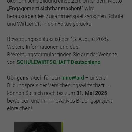
ökonomische Bildung einsetzen. Unter dem Motto
Einstellungen. Unter anderem eine zufällig
generierte ID, für die historische
„Engagement sichtbar machen!“
wird
Zweck
Laufzeit
2 Jahre
Speicherung Ihrer vorgenommen
herausragendes Zusammenspiel zwischen Schule
Einstellungen, falls der Webseiten-Betreiber
und Wirtschaft in den Fokus gerückt.
Sammelt Daten dazu, wie oft ein Benutzer
dies eingestellt hat.
eine Website besucht hat, sowie Daten für
Zweck
den ersten und letzten Besuch. Von Google
Bewerbungsschluss ist der 15. August 2025.
Analytics verwendet.
Weitere Informationen und das
Name
fe_typo3_user
Bewerbungsformular finden Sie auf der Website
Anbieter
BWV Hamburg
von
SCHULEWIRTSCHAFT Deutschland
.
Name
_gid
Laufzeit
Sitzungsende
Anbieter
Google Analytics
Übrigens:
Auch für den
InnoWard
– unseren
Bildungspreis der Versicherungswirtschaft –
Speicherung der Benutzer-ID bei
Zweck
Laufzeit
1 Tag
können Sie sich noch bis zum
31. Mai 2025
Anmeldung über den Webseiten-Login .
bewerben und Ihr innovatives Bildungsprojekt
Registriert eine eindeutige ID, die verwendet
einreichen!
Zweck
wird, um statistische Daten dazu, wie der
Besucher die Website nutzt, zu generieren.