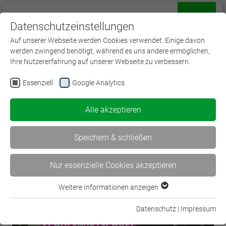
Datenschutzeinstellungen
Menü
Auf unserer Webseite werden Cookies verwendet. Einige davon
werden zwingend benötigt, während es uns andere ermöglichen,
Ihre Nutzererfahrung auf unserer Webseite zu verbessern.
Essenziell
Google Analytics
< Wir lernen von- und…
Alle akzeptieren
Deutschlands Azubis in besten… >
Speichern & schließen
Nur essenzielle Cookies akzeptieren
Weitere Informationen anzeigen
Essenziell
Essenzielle Cookies werden für grundlegende Funktionen der
Datenschutz
|
Impressum
Webseite benötigt. Dadurch ist gewährleistet, dass die