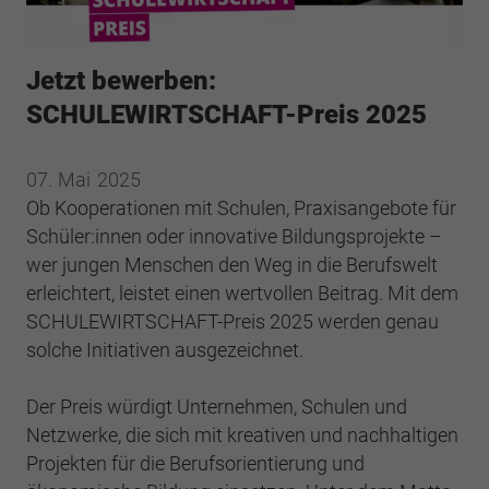
Webseite einwandfrei funktioniert.
Cookie-Informationen anzeigen
Name
cookie_optin
Jetzt bewerben:
Anbieter
BWV Hamburg
Google Analytics
SCHULEWIRTSCHAFT-Preis 2025
Laufzeit
1 Jahr
Cookie-Informationen anzeigen
Name
_ga
07.
Mai
2025
Dieses Cookie wird verwendet, um Ihre
Ob Kooperationen mit Schulen, Praxisangebote für
Anbieter
Google Analytics
Zweck
Cookie-Einstellungen für diese Website zu
Schüler:innen oder innovative Bildungsprojekte –
speichern.
Laufzeit
2 Jahre
wer jungen Menschen den Weg in die Berufswelt
erleichtert, leistet einen wertvollen Beitrag. Mit dem
Registriert eine eindeutige ID, die verwendet
SCHULEWIRTSCHAFT-Preis 2025 werden genau
Name
SgCookieOptin.lastPreferences
Zweck
wird, um statistische Daten dazu, wie der
solche Initiativen ausgezeichnet.
Besucher die Website nutzt, zu generieren.
Anbieter
BWV Hamburg
Der Preis würdigt Unternehmen, Schulen und
Laufzeit
1 Jahr
Name
_ga_#
Netzwerke, die sich mit kreativen und nachhaltigen
Projekten für die Berufsorientierung und
Dieser Wert speichert Ihre Consent-
Anbieter
Google Analytics