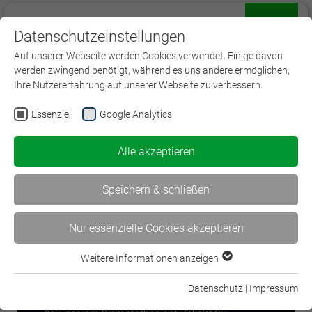
Datenschutzeinstellungen
Menü
Auf unserer Webseite werden Cookies verwendet. Einige davon
werden zwingend benötigt, während es uns andere ermöglichen,
Ihre Nutzererfahrung auf unserer Webseite zu verbessern.
Essenziell
Google Analytics
< Mit KI kompetent ausbilden –…
Alle akzeptieren
Politische Bildung auch in… >
Speichern & schließen
Nur essenzielle Cookies akzeptieren
Weitere Informationen anzeigen
Essenziell
Essenzielle Cookies werden für grundlegende Funktionen der
Datenschutz
|
Impressum
Webseite benötigt. Dadurch ist gewährleistet, dass die