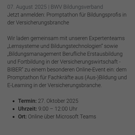
Einstellungen. Unter anderem eine zufällig
07.
August
2025
| BWV Bildungsverband
generierte ID, für die historische
Zweck
Laufzeit
2 Jahre
Jetzt anmelden: Promptathon für Bildungsprofis in
Speicherung Ihrer vorgenommen
Einstellungen, falls der Webseiten-Betreiber
der Versicherungsbranche
Sammelt Daten dazu, wie oft ein Benutzer
dies eingestellt hat.
eine Website besucht hat, sowie Daten für
Zweck
Wir laden gemeinsam mit unseren Expertenteams
den ersten und letzten Besuch. Von Google
Analytics verwendet.
„Lernsysteme und Bildungstechnologien“ sowie
Name
fe_typo3_user
„Bildungsmanagement Berufliche Erstausbildung
und Fortbildung in der Versicherungswirtschaft -
Anbieter
BWV Hamburg
Name
_gid
BIBER“ zu einem besonderen Online-Event ein: dem
Laufzeit
Sitzungsende
Promptathon für Fachkräfte aus (Aus-)Bildung und
Anbieter
Google Analytics
E-Learning in der Versicherungsbranche.
Speicherung der Benutzer-ID bei
Zweck
Laufzeit
1 Tag
Anmeldung über den Webseiten-Login .
Termin:
27. Oktober 2025
Registriert eine eindeutige ID, die verwendet
Uhrzeit:
9:00 – 12:00 Uhr
Zweck
wird, um statistische Daten dazu, wie der
Ort:
Online über Microsoft Teams
Besucher die Website nutzt, zu generieren.